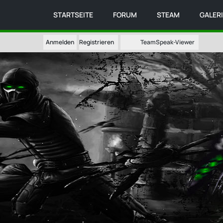
STARTSEITE
FORUM
STEAM
GALER
Anmelden
Registrieren
TeamSpeak-Viewer